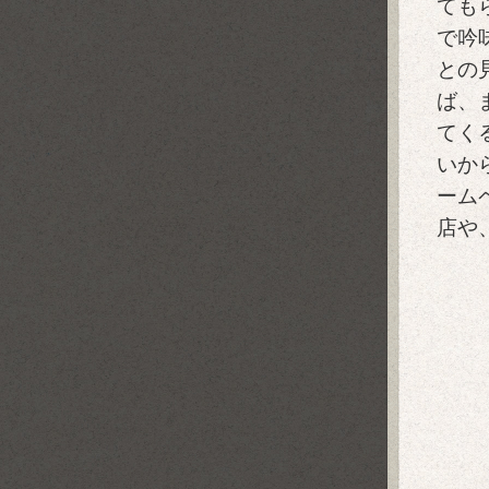
ても
で吟
との
ば、
てく
いか
ーム
店や