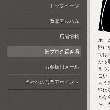
トップページ
買取アルバム
店舗情報
ホー
駄に
旧ブログ置き場
では
から
お客様用メール
をつ
こい
当社への営業アポイント
もう
額は
かな
ら、