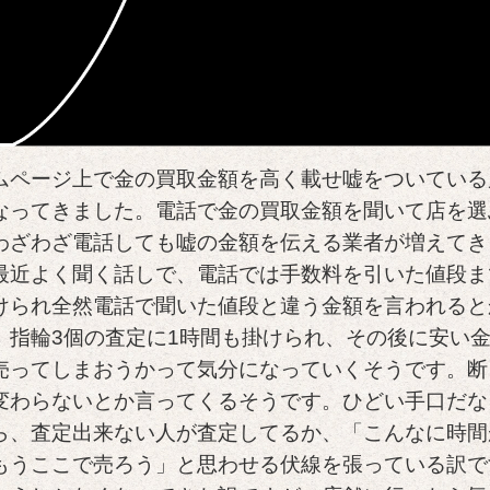
ムページ上で金の買取金額を高く載せ嘘をついている
なってきました。電話で金の買取金額を聞いて店を選
わざわざ電話しても嘘の金額を伝える業者が増えてき
最近よく聞く話しで、電話では手数料を引いた値段ま
けられ全然電話で聞いた値段と違う金額を言われると
。指輪3個の査定に1時間も掛けられ、その後に安い
売ってしまおうかって気分になっていくそうです。断
変わらないとか言ってくるそうです。ひどい手口だな
ら、査定出来ない人が査定してるか、「こんなに時間
もうここで売ろう」と思わせる伏線を張っている訳で