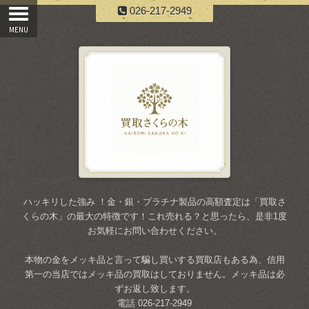
026-217-2949
ハッキリした強み ！金・銀・プラチナ製品の高額査定は「買取さ
くらの木」の最大の特徴です！これ売れる？と思ったら、是非1度
お気軽にお問い合わせください。
本物の金をメッキ品と言って騙し買いする買取店もある為、信用
第一の当店ではメッキ品の買取はしておりません。メッキ品は必
ずお返し致します。
電話 026-217-2949