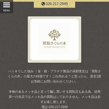
026-217-2949
ハッキリした強み ！金・銀・プラチナ製品の高額査定は「買取さ
くらの木」の最大の特徴です！これ売れる？と思ったら、是非1度
お気軽にお問い合わせください。
本物の金をメッキ品と言って騙し買いする買取店もある為、信用
第一の当店ではメッキ品の買取はしておりません。メッキ品は必
ずお返し致します。
電話 026-217-2949