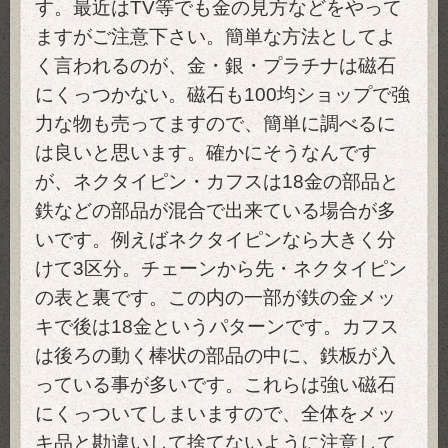
す。最近はTV等でも金の見方などをやって
ますがご注意下さい。簡単な方法としてよ
く言われるのが、金・銀・プラチナは磁石
にくっつかない。磁石も100均ショップで強
力な物も売ってますので、簡単に調べるに
は良いと思います。確かにそうなんです
が、ネクタイピン・カフスは18金の部品と
鉄などの部品が混合で出来ている場合が多
いです。例えばネクタイピンなら大きく分
けて3区分。チェーンから先・ネクタイピン
の表と裏です。この内の一部が鉄の金メッ
キで後は18金というパターンです。カフス
は後ろの動く棒状の部品の中に、鉄板が入
っている事が多いです。これらは強い磁石
にくっついてしまいますので、全体をメッ
キ品と勘違いして捨てないように注意して