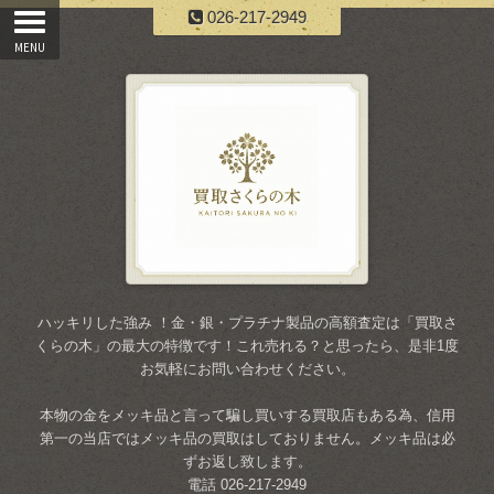
026-217-2949
ハッキリした強み ！金・銀・プラチナ製品の高額査定は「買取さ
くらの木」の最大の特徴です！これ売れる？と思ったら、是非1度
お気軽にお問い合わせください。
本物の金をメッキ品と言って騙し買いする買取店もある為、信用
第一の当店ではメッキ品の買取はしておりません。メッキ品は必
ずお返し致します。
電話 026-217-2949