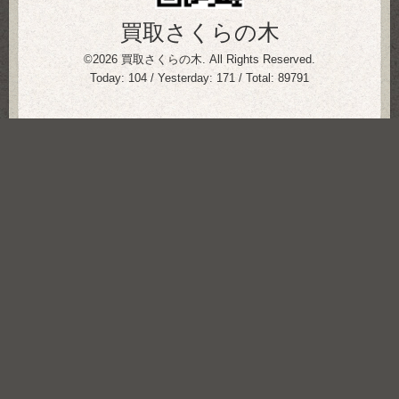
買取さくらの木
©2026
買取さくらの木
. All Rights Reserved.
Today:
104
/ Yesterday:
171
/ Total:
89791