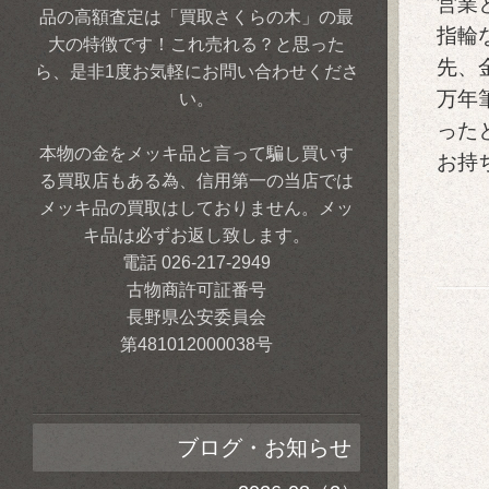
営業
品の高額査定は「買取さくらの木」の最
指輪
大の特徴です！これ売れる？と思った
先、
ら、是非1度お気軽にお問い合わせくださ
万年
い。
った
本物の金をメッキ品と言って騙し買いす
お持
る買取店もある為、信用第一の当店では
メッキ品の買取はしておりません。メッ
キ品は必ずお返し致します。
電話 026-217-2949
古物商許可証番号
長野県公安委員会
第481012000038号
ブログ・お知らせ