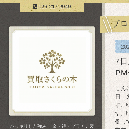
026-217-2949
ブロ
20
7
P
こん
日「
す。
す。
倒し
ハッキリした強み ！金・銀・プラチナ製