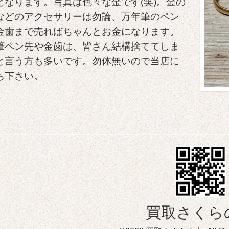
となります。写真は色々な金です(笑)。金の
などのアクセサリーは勿論、万年筆のペン
金歯まで売ればちゃんとお金になります。
筆ペン先や金歯は、皆さん結構捨ててしま
と言う方も多いです。勿体無いので当店に
ち下さい。
買取さくら