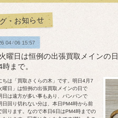
グ・お知らせ
26
04
06
15:57
/
日火曜日は恒例の出張買取メインの
M4時まで。
にちは「買取さくらの木」です。明日4月7
火曜日」は恒例の出張買取メインの日で
明日は遠方が多い事もあり、パンパンで
明日回り切れない分は、本日PM4時から前
で回ります。なので本日6日はPM4時までの