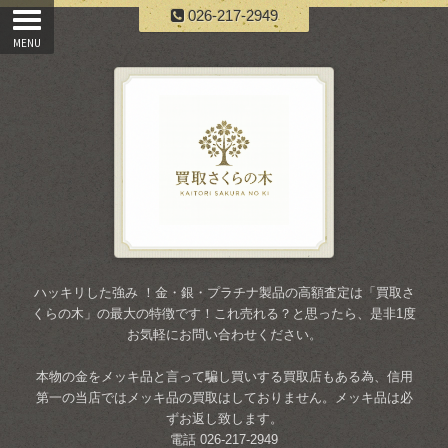
026-217-2949
ハッキリした強み ！金・銀・プラチナ製品の高額査定は「買取さ
くらの木」の最大の特徴です！これ売れる？と思ったら、是非1度
お気軽にお問い合わせください。
本物の金をメッキ品と言って騙し買いする買取店もある為、信用
第一の当店ではメッキ品の買取はしておりません。メッキ品は必
ずお返し致します。
電話 026-217-2949