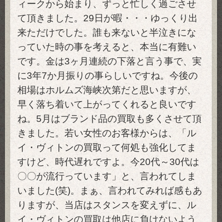
ィークから始まり、ずっと忙しく過ごさせ
て頂きました。29日が暇・・・ゆっくり出
来ただけでした。誰も来ないと半泣きにな
っていた時の事を考えると、本当に有難い
です。金は3ヶ月連続の下落と言う事で、実
に3年7か月振りの事らしいですね。今後の
相場はホルムズ海峡次第だと思いますが、
早く落ち着いて上がってくれると良いです
ね。5月はブランド品の買取も多くさせて頂
きました。若い女性のお客様からは、「ル
イ・ヴィトンの買取って何処も強化してま
すけど、時代遅れですよ。今20代～30代は
〇〇が流行っています」と、言われてしま
いました(笑)。まぁ、言われてみれば感もあ
りますが、当店はスタンスを変えずに、ル
イ・ヴィトンの買取は他店に負けないよう