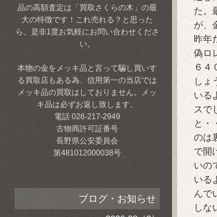
品の高額査定は「買取さくらの木」の最
た。
大の特徴です！これ売れる？と思った
が、
ら、是非1度お気軽にお問い合わせくださ
昨年
い。
偽ロ
６４
本物の金をメッキ品と言って騙し買いす
る買取店もある為、信用第一の当店では
しょ
メッキ品の買取はしておりません。メッ
いる
キ品は必ずお返し致します。
スで
電話 026-217-2949
と・
古物商許可証番号
のは
長野県公安委員会
で開
第481012000038号
いの
いる
んで
ブログ・お知らせ
しな