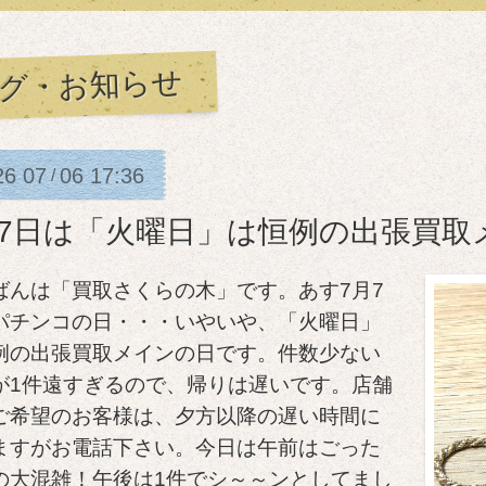
グ・お知らせ
26
07
06
17:36
/
月7日は「火曜日」は恒例の出張買取
ばんは「買取さくらの木」です。あす7月7
パチンコの日・・・いやいや、「火曜日」
例の出張買取メインの日です。件数少ない
が1件遠すぎるので、帰りは遅いです。店舗
ご希望のお客様は、夕方以降の遅い時間に
ますがお電話下さい。今日は午前はごった
の大混雑！午後は1件でシ～～ンとしてまし