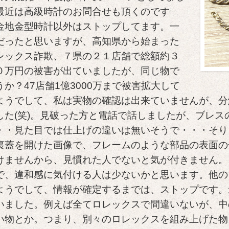
最近は高級時計のお問合せも頂くのです
金地金型時計以外はストップしてます。一
だったと思いますが、高知県から始まった
レックス詐欺、７県の２１店舗で総額約３
０万円の被害が出ていましたが、同じ物で
うか？47店舗1億3000万まで被害拡大して
ようでして、私は実物の確認は出来ていませんが、分
した(笑)。見破った方と電話で話しましたが、ブレ
・・見た目では仕上げの違いは無いそうで・・・そり
裏蓋を開けた画像で、フレームのような部品の表面の
けませんから、見慣れた人でないと気が付きません。
で、違和感に気付ける人は少ないかと思います。他の
ようでして、情報が確定するまでは、ストップです。
いました。例えば全てロレックスで間違いないが、中
い物とか。つまり、別々のロレックスを組み上げた物