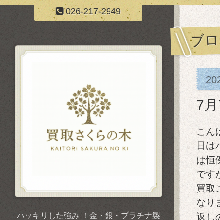
026-217-2949
ブロ
20
7
こん
日は
は恒
です
買取
なり
ハッキリした強み ！金・銀・プラチナ製
返し