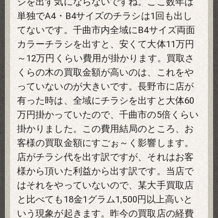
シを出す気にならないですね。ここ数年は
単独でA4・B4サイズのチラシは1回も出し
てないです。千曲市内全域にB4サイズ両面
カラーチラシを出すと、安くて大体11万円
～12万円くらい費用が掛かります。買取さ
くらの木の買取金額が高いのは、これをや
っていないのが大きいです。長野市に店が
有った時は、全域にチラシを出すと大体60
万円掛かっていたので、千曲市の5倍くらい
掛かりました。この費用結局のところ、お
客様の買取金額にすごぉ～く影響します。
店がチラシ代を出す訳ですが、それはお客
様から頂いた利益から出す訳です。当店で
はそれをやっていないので、某大手買取店
と比べても18金1グラム1,500円以上高いと
いう現象が起きます。昨今の買取店の経費