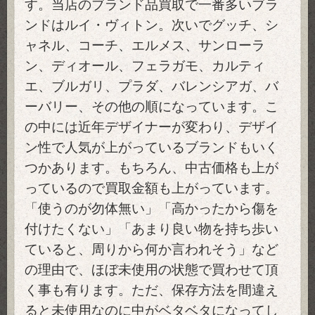
す。当店のブランド品買取で一番多いブラ
ンドはルイ・ヴィトン。次いでグッチ、シ
ャネル、コーチ、エルメス、サンローラ
ン、ディオール、フェラガモ、カルティ
エ、ブルガリ、プラダ、バレンシアガ、バ
ーバリー、その他の順になっています。こ
の中には近年デザイナーが変わり、デザイ
ン性で人気が上がっているブランドもいく
つかあります。もちろん、中古価格も上が
っているので買取金額も上がっています。
「使うのが勿体無い」「高かったから傷を
付けたくない」「あまり良い物を持ち歩い
ていると、周りから何か言われそう」など
の理由で、ほぼ未使用の状態で買わせて頂
く事も有ります。ただ、保存方法を間違え
ると未使用なのに中がベタベタになってし