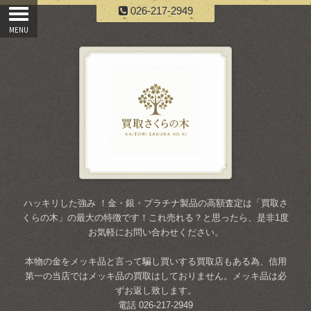
026-217-2949
ハッキリした強み ！金・銀・プラチナ製品の高額査定は「買取さ
くらの木」の最大の特徴です！これ売れる？と思ったら、是非1度
お気軽にお問い合わせください。
本物の金をメッキ品と言って騙し買いする買取店もある為、信用
第一の当店ではメッキ品の買取はしておりません。メッキ品は必
ずお返し致します。
電話 026-217-2949