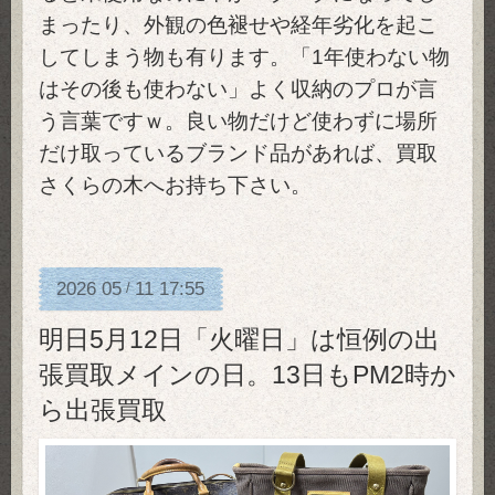
まったり、外観の色褪せや経年劣化を起こ
してしまう物も有ります。「1年使わない物
はその後も使わない」よく収納のプロが言
う言葉ですｗ。良い物だけど使わずに場所
だけ取っているブランド品があれば、買取
さくらの木へお持ち下さい。
2026
05
11
17:55
/
明日5月12日「火曜日」は恒例の出
張買取メインの日。13日もPM2時か
ら出張買取